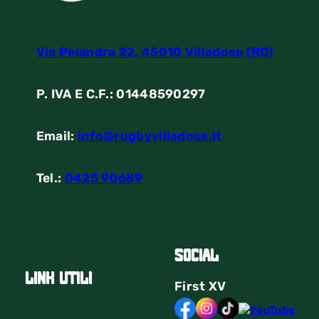
Via Pelandra 22, 45010 Villadose (RO)
P. IVA E C.F.: 01448590297
Email:
info@rugbyvilladose.it
Tel.:
0425 90689
Social
link utili
First
XV