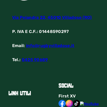
Via Pelandra 22, 45010 Villadose (RO)
P. IVA E C.F.: 01448590297
Email:
info@rugbyvilladose.it
Tel.:
0425 90689
Social
link utili
First
XV