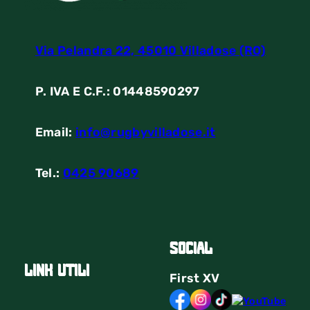
Via Pelandra 22, 45010 Villadose (RO)
P. IVA E C.F.: 01448590297
Email:
info@rugbyvilladose.it
Tel.:
0425 90689
Social
link utili
First
XV