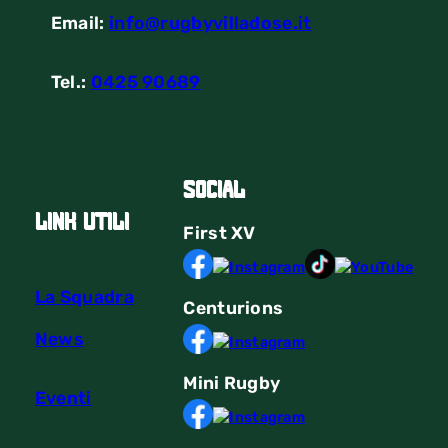
Email:
info@rugbyvilladose.it
Tel.:
0425 90689
Social
link utili
First
XV
La Squadra
Centurions
News
Mini Rugby
Eventi