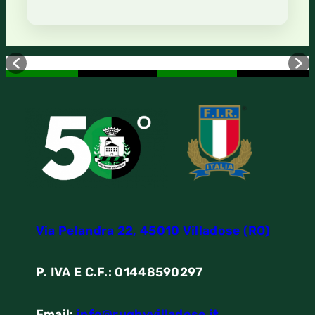
Via Pelandra 22, 45010 Villadose (RO)
P. IVA E C.F.: 01448590297
Email:
info@rugbyvilladose.it