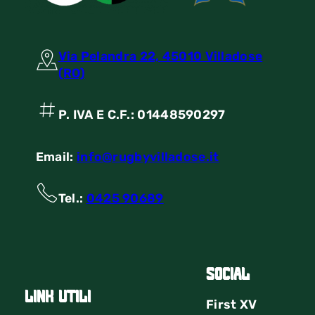
Via Pelandra 22, 45010 Villadose
(RO)
P. IVA E C.F.: 01448590297
Email:
info@rugbyvilladose.it
Tel.:
0425 90689
Social
link utili
First
XV