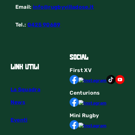
Email:
info@rugbyvilladose.it
Tel.:
0425 90689
Social
link utili
First
XV
La Squadra
Centurions
News
Mini Rugby
Eventi