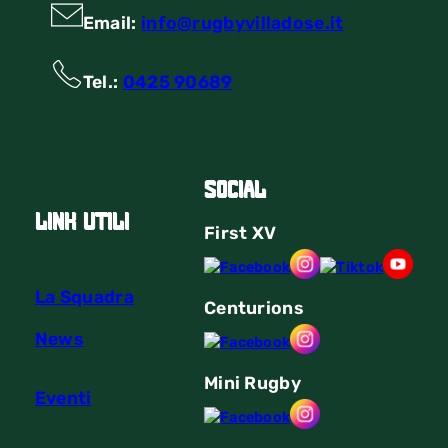
Email:
info@rugbyvilladose.it
Tel.:
0425 90689
Social
link utili
First
XV
La Squadra
Centurions
News
Mini Rugby
Eventi