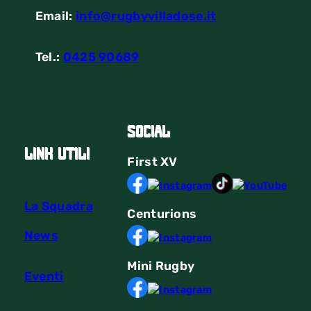
Email:
info@rugbyvilladose.it
Tel.:
0425 90689
Social
link utili
First
XV
La Squadra
Centurions
News
Mini Rugby
Eventi