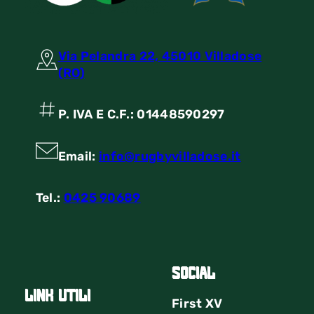
Via Pelandra 22, 45010 Villadose
(RO)
P. IVA E C.F.: 01448590297
Email:
info@rugbyvilladose.it
Tel.:
0425 90689
Social
link utili
First
XV