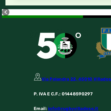
Via Pelandra 22, 45010 Villados
P. IVA E C.F.: 01448590297
Email:
info@rugbyvilladose.it