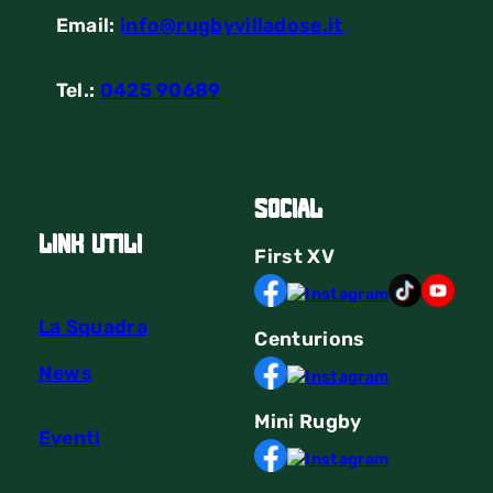
Email:
info@rugbyvilladose.it
Tel.:
0425 90689
Social
link utili
First
XV
La Squadra
Centurions
News
Mini Rugby
Eventi