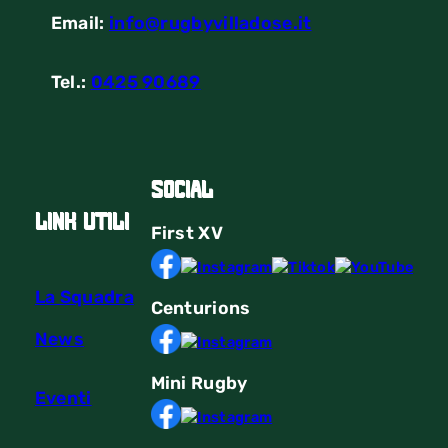
Email:
info@rugbyvilladose.it
Tel.:
0425 90689
Social
link utili
First
XV
La Squadra
Centurions
News
Mini Rugby
Eventi