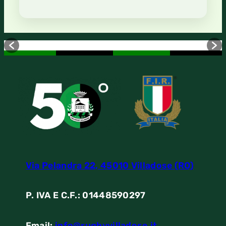
Via Pelandra 22, 45010 Villadose (RO)
P. IVA E C.F.: 01448590297
Email:
info@rugbyvilladose.it