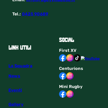
Tel.:
0425 90689
Social
link utili
First
XV
La Squadra
Centurions
News
Mini Rugby
Eventi
Gallery