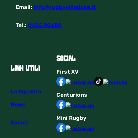
Email:
info@rugbyvilladose.it
Tel.:
0425 90689
Social
link utili
First
XV
La Squadra
Centurions
News
Mini Rugby
Eventi