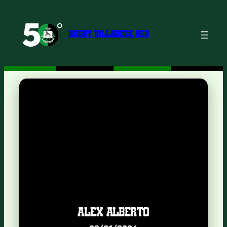
Vai
al
contenuto
RUGBY VILLADOSE ASD
ALEX ALBERTO