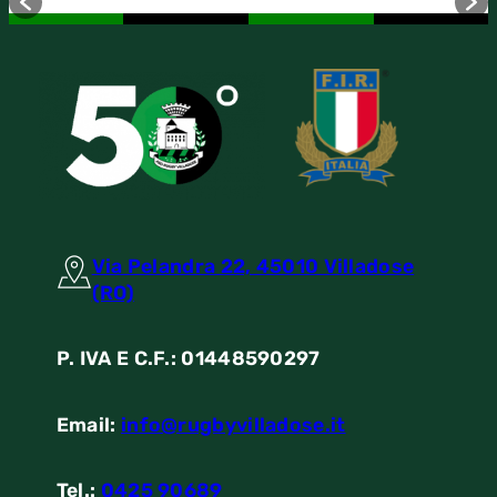
Via Pelandra 22, 45010 Villadose
(RO)
P. IVA E C.F.: 01448590297
Email:
info@rugbyvilladose.it
Tel.:
0425 90689