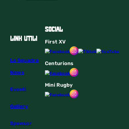
Social
link utili
First
XV
La Squadra
Centurions
News
Mini Rugby
Eventi
Gallery
Sponsor