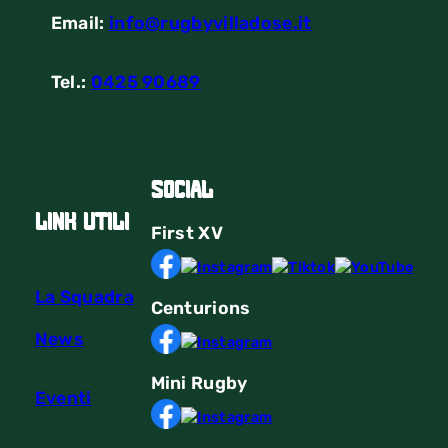
Email:
info@rugbyvilladose.it
Tel.:
0425 90689
Social
link utili
First
XV
La Squadra
Centurions
News
Mini Rugby
Eventi