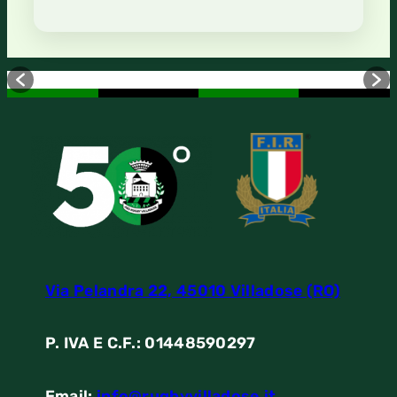
Via Pelandra 22, 45010 Villadose (RO)
P. IVA E C.F.: 01448590297
Email:
info@rugbyvilladose.it